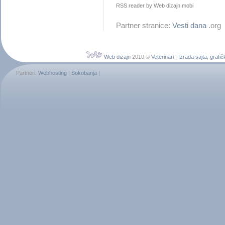
RSS reader by
Web dizajn mobi
Partner stranice:
Vesti dana
.org
Web dizajn
2010 ©
Veterinari
|
Izrada sajta
,
grafič
Partneri:
Webhosting
|
Sokobanja
|