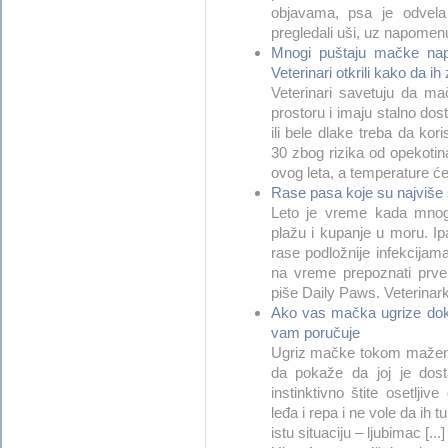
objavama, psa je odvel
pregledali uši, uz napomenu 
Mnogi puštaju mačke napo
Veterinari otkrili kako da ih 
Veterinari savetuju da m
prostoru i imaju stalno do
ili bele dlake treba da ko
30 zbog rizika od opekotina 
ovog leta, a temperature će 
Rase pasa koje su najviše 
Leto je vreme kada mnogi
plažu i kupanje u moru. Ip
rase podložnije infekcija
na vreme prepoznati prve 
piše Daily Paws. Veterinarka
Ako vas mačka ugrize dok j
vam poručuje
Ugriz mačke tokom maženja
da pokaže da joj je dosta
instinktivno štite osetlji
leđa i repa i ne vole da ih 
istu situaciju – ljubimac [...]