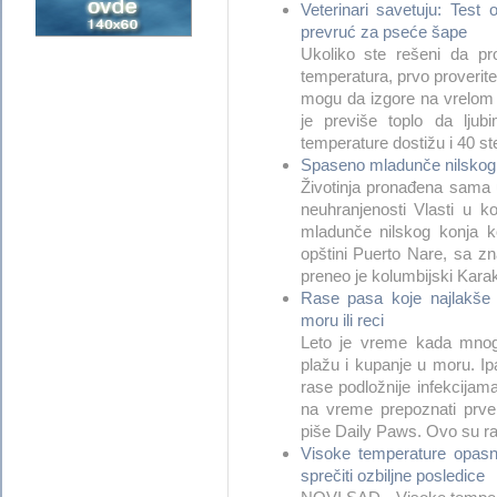
Veterinari savetuju: Test 
prevruć za pseće šape
Ukoliko ste rešeni da p
temperatura, prvo proverite 
mogu da izgore na vrelom a
je previše toplo da lju
temperature dostižu i 40 step
Spaseno mladunče nilskog 
Životinja pronađena sama u
neuhranjenosti Vlasti u k
mladunče nilskog konja k
opštini Puerto Nare, sa zn
preneo je kolumbijski Karako
Rase pasa koje najlakše d
moru ili reci
Leto je vreme kada mnogi
plažu i kupanje u moru. Ip
rase podložnije infekcija
na vreme prepoznati prve 
piše Daily Paws. Ovo su ras
Visoke temperature opasn
sprečiti ozbiljne posledice