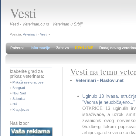
Vesti
Vesti - Veterinari.cu.rs | Veterinari u Srbiji
Pozicija:
Veterinari
>
Vesti
>
Početna
Informacije
Zabava
REKLAME
Dodaj novog veterina
Vesti na temu veter
Izaberite grad za
prikaz veterinara:
Veterinari - Naslovi.net
+
Prikaži sve gradove
+
Beograd
+
Novi Sad
Uginulo 13 irvasa, stručnj
+
Subotica
"Veoma je neuobičajeno..."
+
Niš
OTKRIĆE 13 uginulih irv
+
Kragujevac
istraživače, a uzrok smrt
zvaničnik ovog norveškog
Naš izbor
Goldberg Tokom popisivanj
arhipelaga otkrivena su dva 