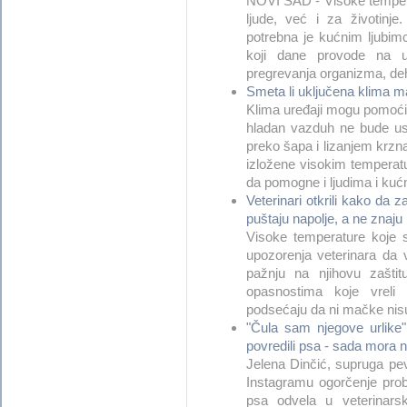
NOVI SAD - Visoke temper
ljude, već i za životinj
potrebna je kućnim ljubi
koji dane provode na ul
pregrevanja organizma, dehid
Smeta li uključena klima m
Klima uređaji mogu pomoći
hladan vazduh ne bude us
preko šapa i lizanjem krzn
izložene visokim temperat
da pomogne i ljudima i kućni
Veterinari otkrili kako da z
puštaju napolje, a ne znaju
Visoke temperature koje 
upozorenja veterinara da 
pažnju na njihovu zašti
opasnostima koje vreli 
podsećaju da ni mačke nisu 
"Čula sam njegove urlike",
povredili psa - sada mora n
Jelena Dinčić, supruga pev
Instagramu ogorčenje pro
psa odvela u veterinarsk