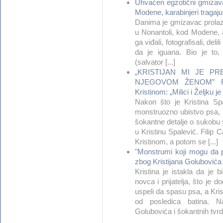
Uhvaćen egzotični gmizava
Modene, karabinjeri tragaj
Danima je gmizavac prolazi
u Nonantoli, kod Modene, a
ga viđali, fotografisali, deli
da je iguana. Bio je to, 
(salvator [...]
„KRISTIJAN MI JE P
NJEGOVOM ŽENOM” Fili
Kristinom: „Milici i Željku je
Nakon što je Kristina Spa
monstruozno ubistvo psa, og
šokantne detalje o sukobu 
u Kristinu Spalević. Filip 
Kristinom, a potom se [...]
"Monstrumi koji mogu da 
zbog Kristijana Golubovića i
Kristina je istakla da je 
novca i prijatelja, što je d
uspeli da spasu psa, a Kris
od posledica batina. N
Golubovića i šokantnih tvrdnj